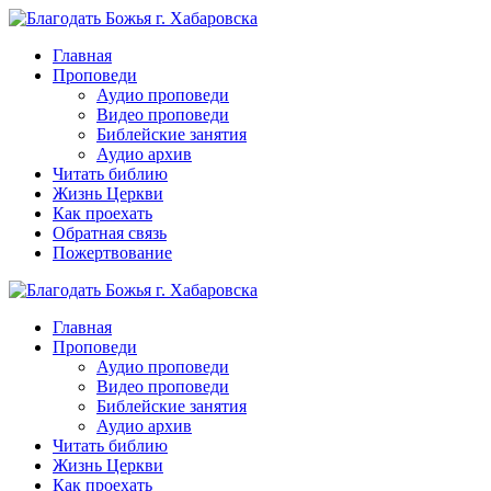
Перейти
к
Главная
контенту
Проповеди
Аудио проповеди
Видео проповеди
Библейские занятия
Аудио архив
Читать библию
Жизнь Церкви
Как проехать
Обратная связь
Пожертвование
Главная
Проповеди
Аудио проповеди
Видео проповеди
Библейские занятия
Аудио архив
Читать библию
Жизнь Церкви
Как проехать