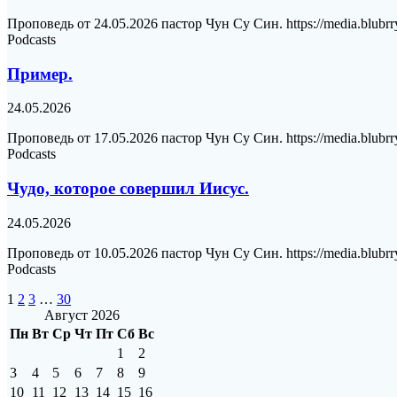
Проповедь от 24.05.2026 пастор Чун Су Син. https://media.blubrr
Podcasts
Пример.
24.05.2026
Проповедь от 17.05.2026 пастор Чун Су Син. https://media.blubrr
Podcasts
Чудо, которое совершил Иисус.
24.05.2026
Проповедь от 10.05.2026 пастор Чун Су Син. https://media.blubrr
Podcasts
Навигация
Страница
Страница
Страница
Страница
1
2
3
…
30
Август 2026
по
Пн
Вт
Ср
Чт
Пт
Сб
Вс
записям
1
2
3
4
5
6
7
8
9
10
11
12
13
14
15
16