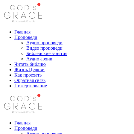
Перейти
к
контенту
Главная
Проповеди
Аудио проповеди
Видео проповеди
Библейские занятия
Аудио архив
Читать библию
Жизнь Церкви
Как проехать
Обратная связь
Пожертвование
Главная
Проповеди
Аудио проповеди