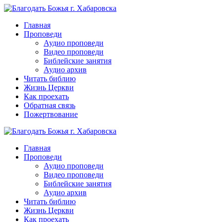
Перейти
к
Главная
контенту
Проповеди
Аудио проповеди
Видео проповеди
Библейские занятия
Аудио архив
Читать библию
Жизнь Церкви
Как проехать
Обратная связь
Пожертвование
Главная
Проповеди
Аудио проповеди
Видео проповеди
Библейские занятия
Аудио архив
Читать библию
Жизнь Церкви
Как проехать