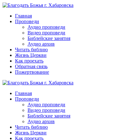
Перейти
к
Главная
контенту
Проповеди
Аудио проповеди
Видео проповеди
Библейские занятия
Аудио архив
Читать библию
Жизнь Церкви
Как проехать
Обратная связь
Пожертвование
Главная
Проповеди
Аудио проповеди
Видео проповеди
Библейские занятия
Аудио архив
Читать библию
Жизнь Церкви
Как проехать