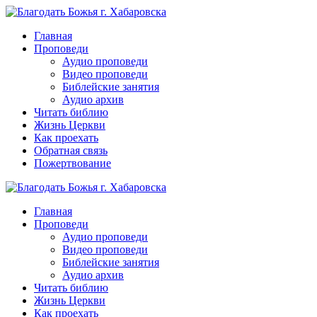
Перейти
к
Главная
контенту
Проповеди
Аудио проповеди
Видео проповеди
Библейские занятия
Аудио архив
Читать библию
Жизнь Церкви
Как проехать
Обратная связь
Пожертвование
Главная
Проповеди
Аудио проповеди
Видео проповеди
Библейские занятия
Аудио архив
Читать библию
Жизнь Церкви
Как проехать