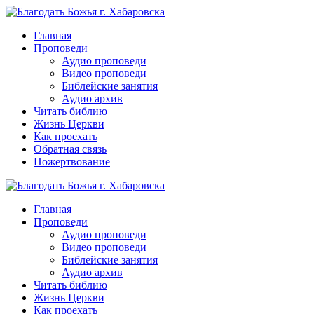
Перейти
к
Главная
контенту
Проповеди
Аудио проповеди
Видео проповеди
Библейские занятия
Аудио архив
Читать библию
Жизнь Церкви
Как проехать
Обратная связь
Пожертвование
Главная
Проповеди
Аудио проповеди
Видео проповеди
Библейские занятия
Аудио архив
Читать библию
Жизнь Церкви
Как проехать