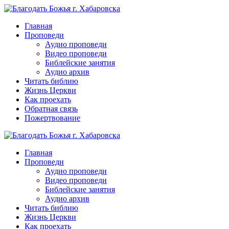
Перейти
к
Главная
контенту
Проповеди
Аудио проповеди
Видео проповеди
Библейские занятия
Аудио архив
Читать библию
Жизнь Церкви
Как проехать
Обратная связь
Пожертвование
Главная
Проповеди
Аудио проповеди
Видео проповеди
Библейские занятия
Аудио архив
Читать библию
Жизнь Церкви
Как проехать