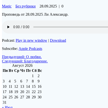
Magic
Без рубрики
28.09.2025
|
0
Проповедь от 28.09.2025 Ли Александр.
Podcast:
Play in new window
|
Download
Subscribe:
Apple Podcasts
Навигация
Предыдущая
Предыдущий:
О любви.
Следующая
запись:
Следующий:
Благодарение.
по
запись:
Август 2026
записям
Пн
Вт
Ср
Чт
Пт
Сб
Вс
1
2
3
4
5
6
7
8
9
10
11
12
13
14
15
16
17
18
19
20
21
22
23
24
25
26
27
28
29
30
31
« Июл