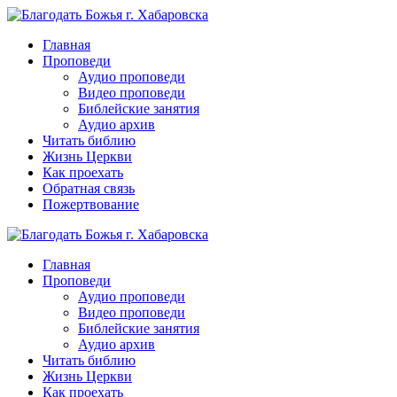
Перейти
к
Главная
контенту
Проповеди
Аудио проповеди
Видео проповеди
Библейские занятия
Аудио архив
Читать библию
Жизнь Церкви
Как проехать
Обратная связь
Пожертвование
Главная
Проповеди
Аудио проповеди
Видео проповеди
Библейские занятия
Аудио архив
Читать библию
Жизнь Церкви
Как проехать