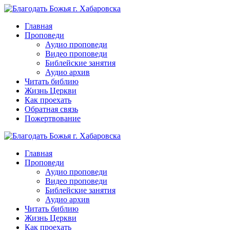
Перейти
к
Главная
контенту
Проповеди
Аудио проповеди
Видео проповеди
Библейские занятия
Аудио архив
Читать библию
Жизнь Церкви
Как проехать
Обратная связь
Пожертвование
Главная
Проповеди
Аудио проповеди
Видео проповеди
Библейские занятия
Аудио архив
Читать библию
Жизнь Церкви
Как проехать