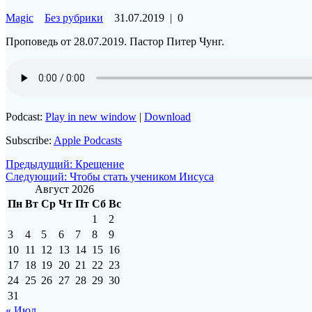
Magic
Без рубрики
31.07.2019
|
0
Проповедь от 28.07.2019. Пастор Питер Чунг.
Podcast:
Play in new window
|
Download
Subscribe:
Apple Podcasts
Навигация
Предыдущая
Предыдущий:
Крещение
Следующая
запись:
Следующий:
Чтобы стать учеником Иисуса
по
запись:
Август 2026
записям
Пн
Вт
Ср
Чт
Пт
Сб
Вс
1
2
3
4
5
6
7
8
9
10
11
12
13
14
15
16
17
18
19
20
21
22
23
24
25
26
27
28
29
30
31
« Июл