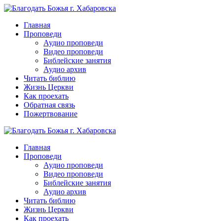
Перейти
к
Главная
контенту
Проповеди
Аудио проповеди
Видео проповеди
Библейские занятия
Аудио архив
Читать библию
Жизнь Церкви
Как проехать
Обратная связь
Пожертвование
Главная
Проповеди
Аудио проповеди
Видео проповеди
Библейские занятия
Аудио архив
Читать библию
Жизнь Церкви
Как проехать